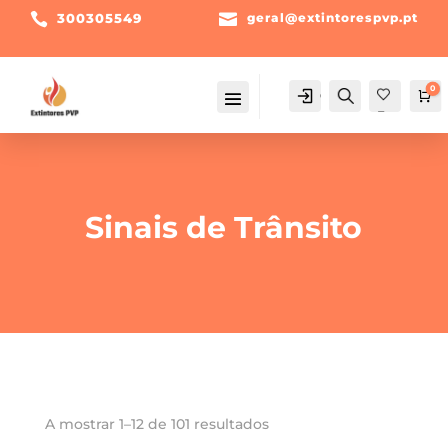

300305549

geral@extintorespvp.pt
0
Conta
Pesquisa
Ca
Fav
orit
os -
Sinais de Trânsito
A mostrar 1–12 de 101 resultados