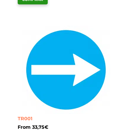
TR001
From
33,75
€