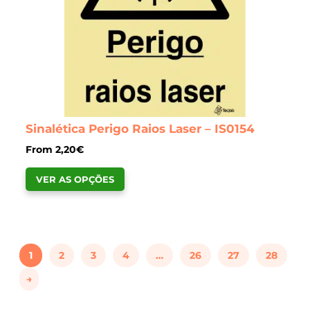
product
page
Sinalética Perigo Raios Laser – IS0154
From
2,20
€
This
VER AS OPÇÕES
product
has
multiple
variants.
1
2
3
4
…
26
27
28
The
options
→
may