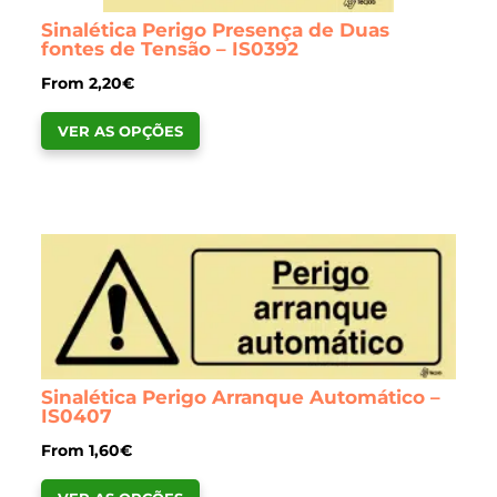
Sinalética Perigo Presença de Duas
fontes de Tensão – IS0392
From
2,20
€
This
VER AS OPÇÕES
product
has
multiple
variants.
The
options
may
be
chosen
Sinalética Perigo Arranque Automático –
on
IS0407
the
From
1,60
€
product
This
page