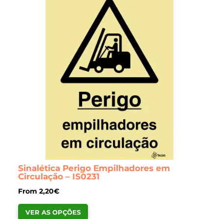
options
may
be
chosen
on
the
product
page
Sinalética Perigo Empilhadores em
Circulação – IS0231
From
2,20
€
This
VER AS OPÇÕES
product