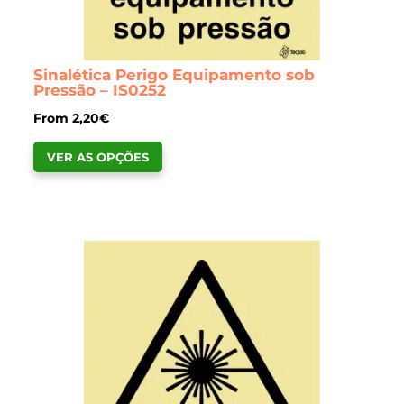
Sinalética Perigo Equipamento sob
Pressão – IS0252
From
2,20
€
This
VER AS OPÇÕES
product
has
multiple
variants.
The
options
may
be
chosen
on
the