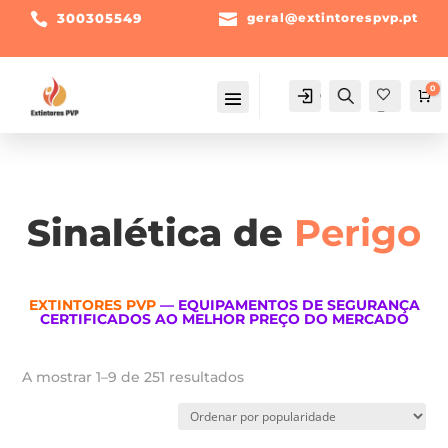

300305549

geral@extintorespvp.pt
0
Conta
Pesquisa
Ca
Fav
orit
os -
Sinalética de
Perigo
EXTINTORES PVP
— EQUIPAMENTOS DE SEGURANÇA
CERTIFICADOS AO MELHOR PREÇO DO MERCADO
Ordenado
A mostrar 1–9 de 251 resultados
por
popularidade