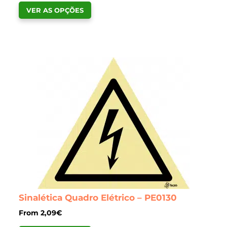
This
VER AS OPÇÕES
product
has
multiple
variants.
The
options
may
be
chosen
on
the
product
page
Sinalética Quadro Elétrico – PE0130
From
2,09
€
This