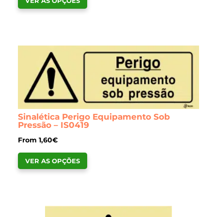
VER AS OPÇÕES
product
has
multiple
variants.
The
options
may
be
chosen
Sinalética Perigo Equipamento Sob
on
Pressão – IS0419
the
From
1,60
€
product
This
page
VER AS OPÇÕES
product
has
multiple
variants.
The