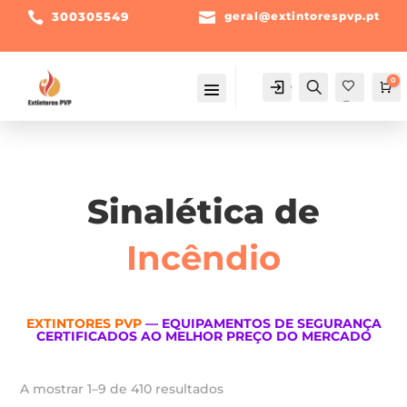

300305549

geral@extintorespvp.pt
0
Conta
Pesquisa
Ca
Fav
orit
os -
Sinalética de
Incêndio
EXTINTORES PVP
— EQUIPAMENTOS DE SEGURANÇA
CERTIFICADOS AO MELHOR PREÇO DO MERCADO
Ordenado
A mostrar 1–9 de 410 resultados