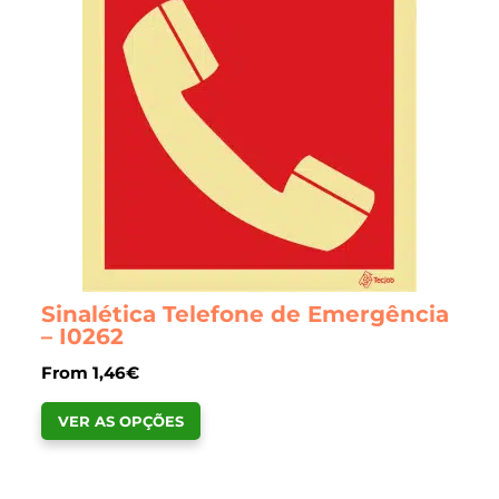
options
may
be
chosen
on
the
product
page
Sinalética Telefone de Emergência
– I0262
From
1,46
€
This
VER AS OPÇÕES
product
has
multiple