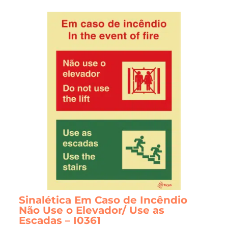
variants.
The
options
may
be
chosen
on
the
product
page
Sinalética Em Caso de Incêndio
Não Use o Elevador/ Use as
Escadas – I0361