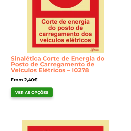
the
product
page
Sinalética Corte de Energia do
Posto de Carregamento de
Veículos Elétricos – I0278
From
2,40
€
This
VER AS OPÇÕES
product
has
multiple
variants.
The