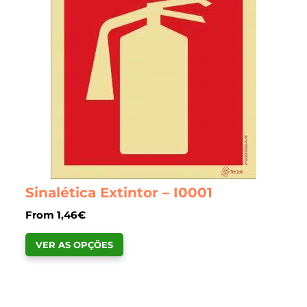
options
may
be
chosen
on
the
product
page
Sinalética Extintor – I0001
From
1,46
€
This
VER AS OPÇÕES
product
has
multiple
variants.