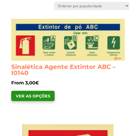
por
popularidade
Sinalética Agente Extintor ABC –
I0140
From
3,00
€
This
VER AS OPÇÕES
product
has
multiple
variants.
The