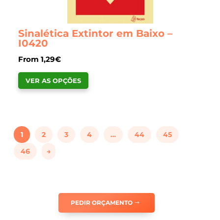
Sinalética Extintor em Baixo –
I0420
From
1,29
€
This
VER AS OPÇÕES
product
has
multiple
variants.
1
2
3
4
…
44
45
The
options
46
→
may
be
chosen
on
PEDIR ORÇAMENTO
the