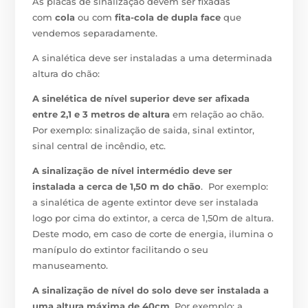
As placas de sinalização devem ser fixadas
com
cola
ou com
fita-cola de dupla face
que
vendemos separadamente.
A sinalética deve ser instaladas a uma determinada
altura do chão:
A sinelética de nível superior deve ser afixada
entre 2,1 e 3 metros de altura
em relação ao chão.
Por exemplo: sinalização de saida, sinal extintor,
sinal central de incêndio, etc.
A sinalização de nível intermédio deve ser
instalada a cerca de 1,50 m do chão
. Por exemplo:
a sinalética de agente extintor deve ser instalada
logo por cima do extintor, a cerca de 1,50m de altura.
Deste modo, em caso de corte de energia, ilumina o
manípulo do extintor facilitando o seu
manuseamento.
A sinalização de nível do solo deve ser instalada a
uma altura máxima de 40cm
. Por exemplo: a