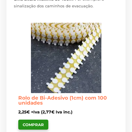
sinalização dos caminhos de evacuação.
Rolo de Bi-Adesivo (1cm) com 100
unidades
2,25
€
+Iva (
2,77
€
Iva inc.)
COMPRAR