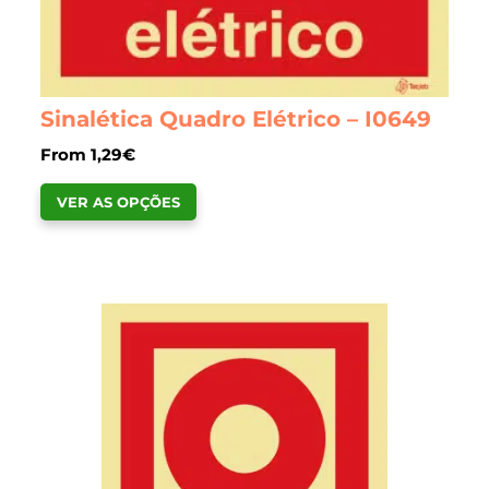
chosen
on
the
product
Sinalética Quadro Elétrico – I0649
page
From
1,29
€
This
VER AS OPÇÕES
product
has
multiple
variants.
The
options
may
be
chosen
on