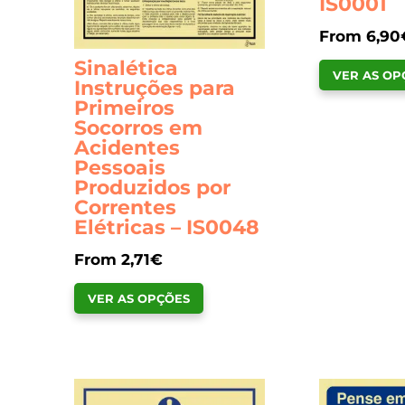
IS0001
From
6,90
Sinalética
VER AS OP
Instruções para
Primeiros
Socorros em
Acidentes
Pessoais
Produzidos por
Correntes
Elétricas – IS0048
From
2,71
€
This
VER AS OPÇÕES
product
has
multiple
variants.
The