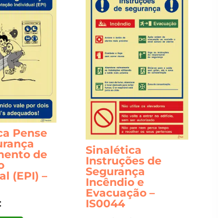
on
the
product
page
ica Pense
urança
Sinalética
mento de
Instruções de
o
Segurança
al (EPI) –
Incêndio e
Evacuação –
IS0044
€
This