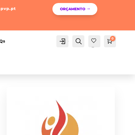
spvp.pt
ORÇAMENTO
0
Conta
Pesquisa
Qs
Carrinho
0,00
€
Fav
orit
os -