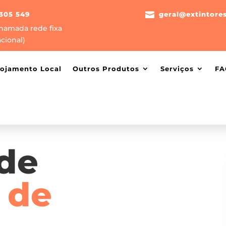
305 549

geral@extintore
hamada rede fixa
cional)
lojamento Local
Outros Produtos
Serviços
FA
 de
 de