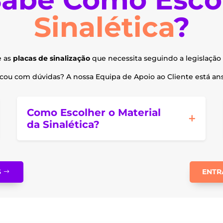
page
the
Sinalética
?
product
page
e as
placas de sinalização
que necessita seguindo a legislação 
ou com dúvidas? A nossa Equipa de Apoio ao Cliente está ansi
Como Escolher o Material
da Sinalética?
S
ENTR