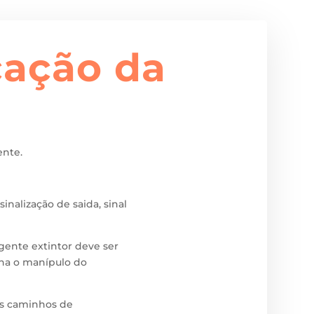
cação da
nte.
inalização de saida, sinal
agente extintor deve ser
ina o manípulo do
dos caminhos de