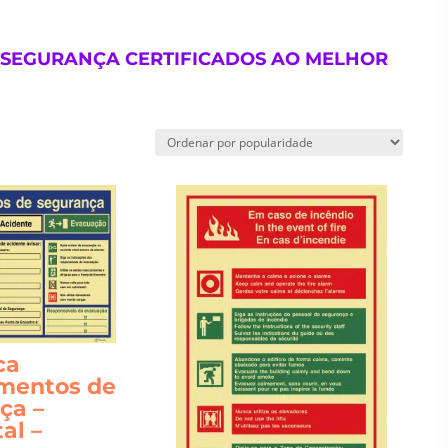
SEGURANÇA CERTIFICADOS AO MELHOR
ca
mentos de
ça –
al –