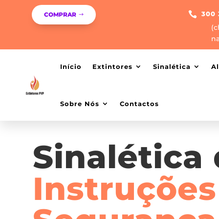

300 
COMPRAR
(c
na
Início
Extintores
Sinalética
A
Sobre Nós
Contactos
Sinalética
Instruções