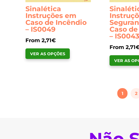
Sinalética
Sinaléti
Instruções em
Instruç
Caso de Incêndio
Segura
– IS0049
Caso de
– IS004
From
2,71
€
From
2,71
This
VER AS OPÇÕES
product
VER AS OP
has
multiple
variants.
The
1
2
options
may
be
chosen
on
Não S
the