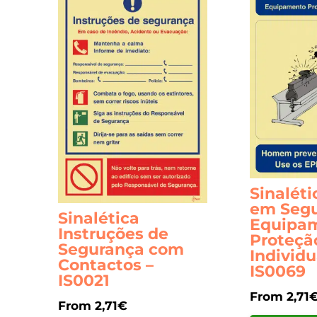
options
may
be
chosen
on
the
product
page
Sinalét
em Seg
Sinalética
Equipa
Instruções de
Proteçã
Segurança com
Individu
Contactos –
IS0069
IS0021
From
2,71
From
2,71
€