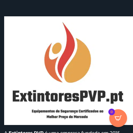
0
A
Extintores PVP
é uma empresa fundada em 2015,