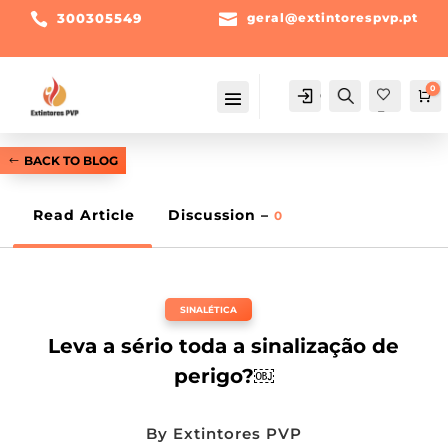

300305549

geral@extintorespvp.pt
0
Conta
Pesquisa
Ca
Fav
orit
os -
BACK TO BLOG
Read Article
Discussion –
0
SINALÉTICA
Leva a sério toda a sinalização de
perigo?￼
By
Extintores PVP