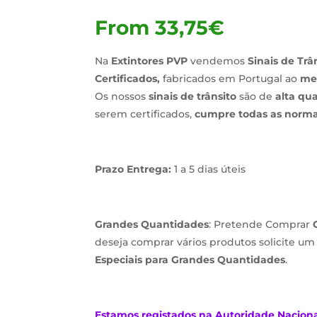
From
33,75
€
Na
Extintores PVP
vendemos
Sinais de Trâ
Certificados,
fabricados em Portugal ao
me
Os nossos
sinais de trânsito
são de
alta qu
serem certificados,
cumpre todas as normas
Prazo Entrega:
1 a 5 dias úteis
Grandes Quantidades
: Pretende Comprar
deseja comprar vários produtos solicite u
Especiais para Grandes Quantidades
.
Estamos
registados na Autoridade Nacion