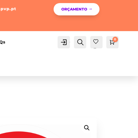
spvp.pt
ORÇAMENTO
0
Conta
Pesquisa
Qs
Carrinho
0,00
€
Fav
orit
os -