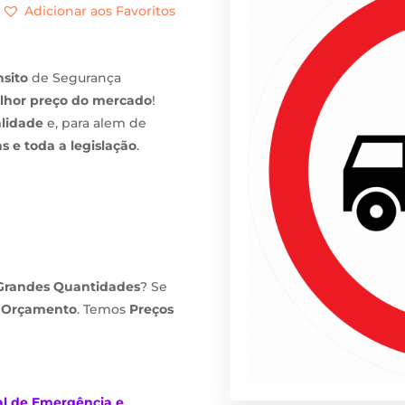
Adicionar aos Favoritos
nsito
de Segurança
lhor preço do mercado
!
alidade
e, para alem de
 e toda a legislação
.
Grandes Quantidades
? Se
m
Orçamento
. Temos
Preços
al de Emergência e