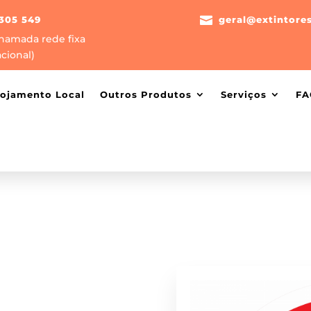
305 549

geral@extintore
hamada rede fixa
cional)
lojamento Local
Outros Produtos
Serviços
FA