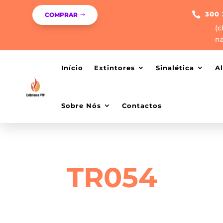

300 
COMPRAR
(c
na
Início
Extintores
Sinalética
A
Sobre Nós
Contactos
TR054