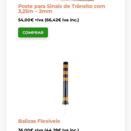
Poste para Sinais de Trânsito com
3,25m – 2mm
54,00
€
+Iva (
66,42
€
Iva inc.)
COMPRAR
Balizas Flexíveis
36,00
€
+Iva (
44,28
€
Iva inc.)