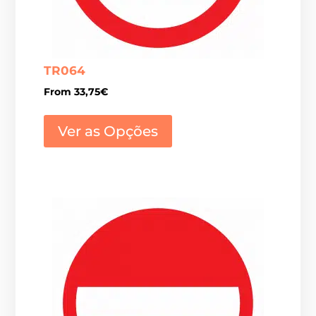
TR064
From
33,75
€
This
product
Ver as Opções
has
multiple
variants.
The
options
may
be
chosen
on
the