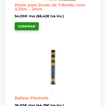
Poste para Sinais de Trânsito com
3,25m – 2mm
54,00
€
+Iva (
66,42
€
Iva inc.)
COMPRAR
Balizas Flexíveis
36,00
€
+Iva (
44,28
€
Iva inc.)