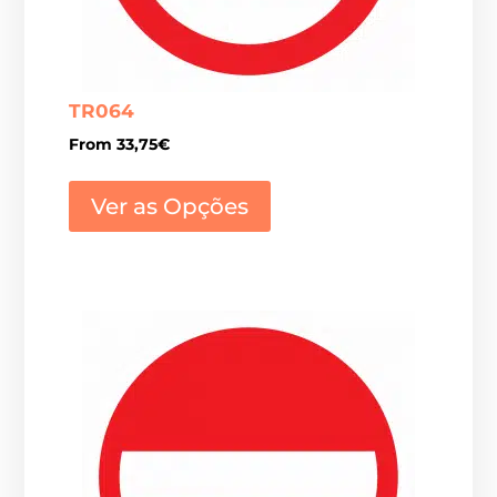
TR064
From
33,75
€
This
product
Ver as Opções
has
multiple
variants.
The
options
may
be
chosen
on
the