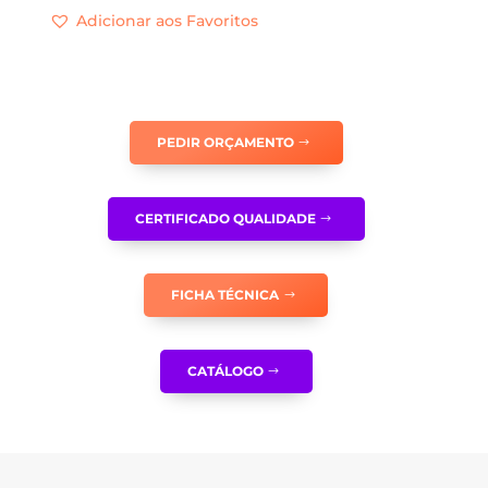
Adicionar aos Favoritos
EMPILHADORES
EM
CIRCULAÇÃO/PROIBIDA
A
PASSAGEM
PEDIR ORÇAMENTO
A
PESSOAS
ESTRANHAS
CERTIFICADO QUALIDADE
AO
SERVIÇO
-
FICHA TÉCNICA
OB0358
CATÁLOGO