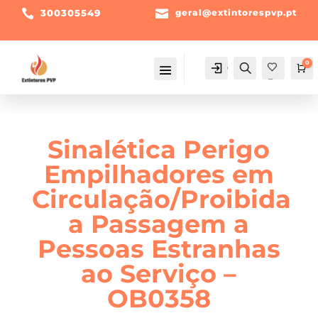

300305549

geral@extintorespvp.pt
0
Conta
Pesquisa
Ca
Fav
orit
os -
Sinalética Perigo
Empilhadores em
Circulação/Proibida
a Passagem a
Pessoas Estranhas
ao Serviço –
OB0358