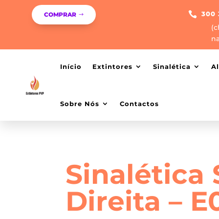

300 
COMPRAR
(c
na
Início
Extintores
Sinalética
A
Sobre Nós
Contactos
Sinalética
Direita – E