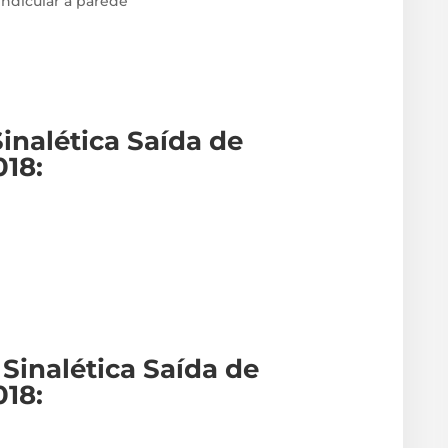
endicular à parede
Sinalética Saída de
018
:
Sinalética Saída de
018
: