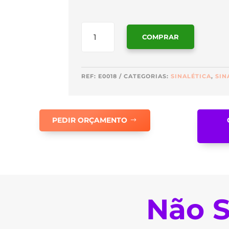
QUANTIDADE
COMPRAR
DE
SINALÉTICA
SAÍDA
DE
REF:
E0018
CATEGORIAS:
SINALÉTICA
,
SIN
EMERGÊNCIA
À
DIREITA
PEDIR ORÇAMENTO
-
E0018
Não S