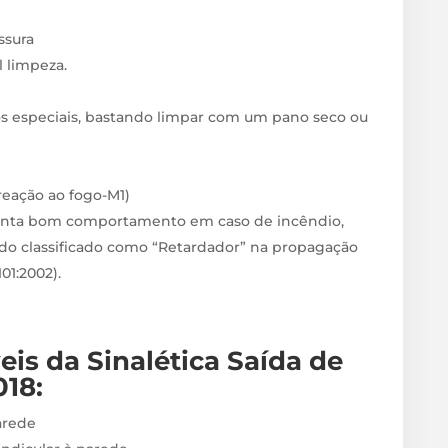
sura
il limpeza.
s especiais, bastando limpar com um pano seco ou
 reação ao fogo-M1)
enta bom comportamento em caso de incêndio,
do classificado como “Retardador” na propagação
1:2002).
veis
da Sinalética Saída de
018
:
arede