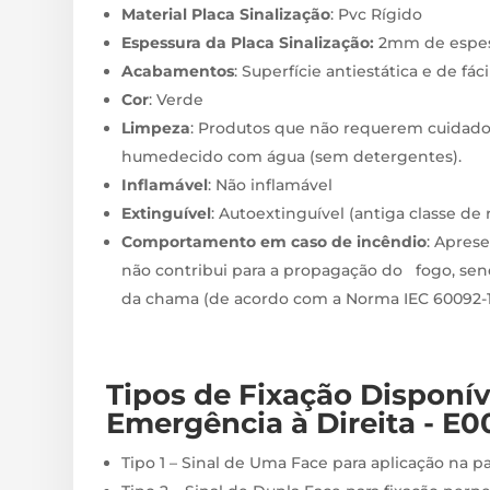
Material Placa Sinalização
: Pvc Rígido
Espessura da Placa Sinalização:
2mm de espes
Acabamentos
: Superfície antiestática e de fác
Cor
: Verde
Limpeza
: Produtos que não requerem cuidado
humedecido com água (sem detergentes).
Inflamável
: Não inflamável
Extinguível
: Autoextinguível (antiga classe de
Comportamento em caso de incêndio
: Apres
não contribui para a propagação do fogo, sen
da chama (de acordo com a Norma IEC 60092-10
Tipos de Fixação
Disponí
Emergência à Direita - E0
Tipo 1 – Sinal de Uma Face para aplicação na p