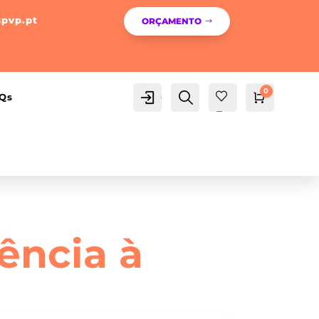
spvp.pt
ORÇAMENTO
0
Conta
Pesquisa
Qs
Carrinho
0,00
€
Fav
orit
os -
ência à