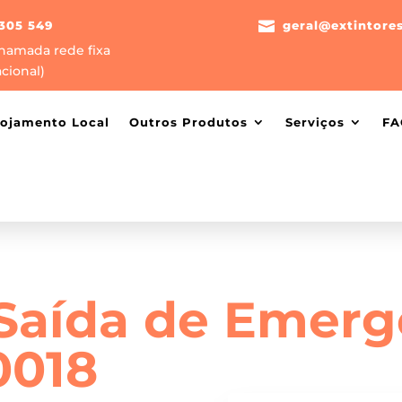
305 549

geral@extintore
hamada rede fixa
cional)
lojamento Local
Outros Produtos
Serviços
FA
 Saída de Emerg
0018