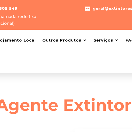
305 549

geral@extintore
hamada rede fixa
cional)
lojamento Local
Outros Produtos
Serviços
FA
 Agente Extintor