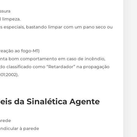
sura
il limpeza.
s especiais, bastando limpar com um pano seco ou
 reação ao fogo-M1)
enta bom comportamento em caso de incêndio,
do classificado como “Retardador” na propagação
1:2002).
veis
da Sinalética Agente
arede
endicular à parede