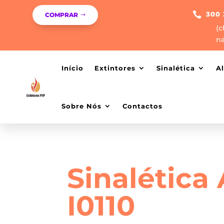

300 
COMPRAR
(c
na
Início
Extintores
Sinalética
A
Sobre Nós
Contactos
Sinalética
I0110