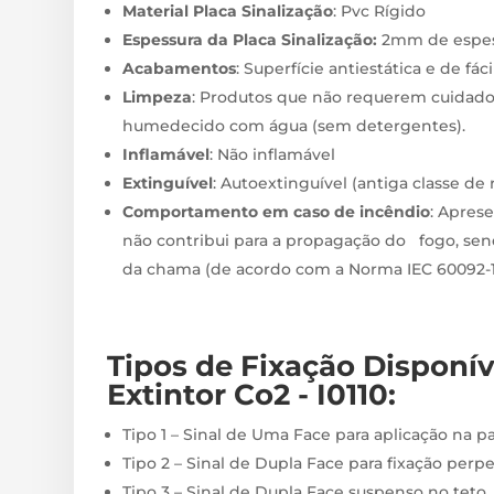
Material Placa Sinalização
: Pvc Rígido
Espessura da Placa Sinalização:
2mm de espes
Acabamentos
: Superfície antiestática e de fác
Limpeza
: Produtos que não requerem cuidado
humedecido com água (sem detergentes).
Inflamável
: Não inflamável
Extinguível
: Autoextinguível (antiga classe de
Comportamento em caso de incêndio
: Apres
não contribui para a propagação do fogo, sen
da chama (de acordo com a Norma IEC 60092-10
Tipos de Fixação
Disponí
Extintor Co2 - I0110
:
Tipo 1 – Sinal de Uma Face para aplicação na p
Tipo 2 – Sinal de Dupla Face para fixação perp
Tipo 3 – Sinal de Dupla Face suspenso no teto