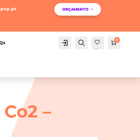
spvp.pt
ORÇAMENTO
0
Conta
Pesquisa
Qs
Carrinho
0,00
€
Fav
orit
os -
 Co2 –