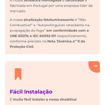
A nossa
Sinalética
homolgada
é
certificada
e
fabricada em Portugal por uma empresa lider de
mercado.
A nossa
sinalização fotoluminescente
é “Não
Combustível” e “Autoextinguivel retardante na
propagação do fogo”
em conformidade com a
UNE 53127e e IEC 60092-101
respectivamente,
conforme previsto na
Nota Técénica nº 11 da
Proteção Civil
.
Fácil Instalação
É
muito fácil instalar a nossa sinalética
!