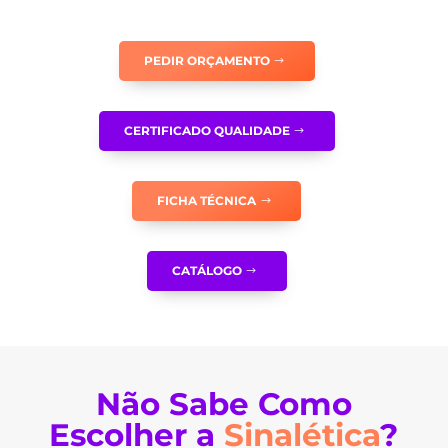
E
MÁSCARA
PEDIR ORÇAMENTO
DE
PROTEÇÃO
-
CERTIFICADO QUALIDADE
OB0287
FICHA TÉCNICA
CATÁLOGO
Não Sabe Como
Escolher a
Sinalética
?