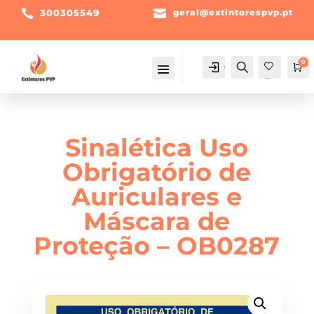

300305549

geral@extintorespvp.pt
0
Conta
Pesquisa
Ca
Fav
orit
os -
Sinalética Uso
Obrigatório de
Auriculares e
Máscara de
Proteção – OB0287