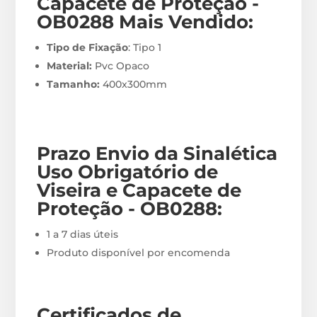
Capacete de Proteção -
OB0288
M
ais Vendido:
Tipo de Fixação
: Tipo 1
Material:
Pvc Opaco
Tamanho:
400x300mm
Prazo Envio
da Sinalética
Uso Obrigatório de
Viseira e Capacete de
Proteção - OB0288
:
1 a 7 dias úteis
Produto disponível por encomenda
Certificados de