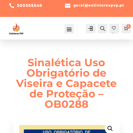

300305549

geral@extintorespvp.pt
0
Conta
Pesquisa
Ca
Fav
orit
os -
Sinalética Uso
Obrigatório de
Viseira e Capacete
de Proteção –
OB0288