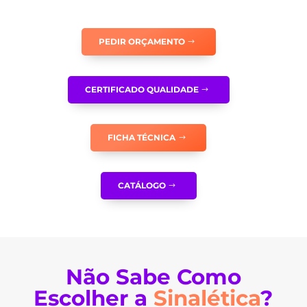
E
CAPACETE
PEDIR ORÇAMENTO
DE
PROTEÇÃO
-
CERTIFICADO QUALIDADE
OB0288
FICHA TÉCNICA
CATÁLOGO
Não Sabe Como
Escolher a
Sinalética
?