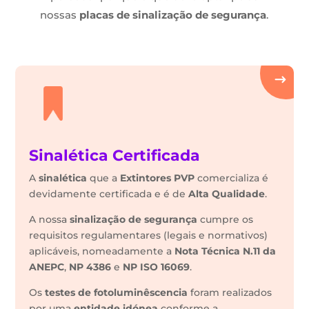
nossas
placas de sinalização de segurança
.
Sinalética Certificada
A
sinalética
que a
Extintores PVP
comercializa é
devidamente certificada e é de
Alta Qualidade
.
A nossa
sinalização de segurança
cumpre os
requisitos regulamentares (legais e normativos)
aplicáveis, nomeadamente a
Nota Técnica N.11 da
ANEPC
,
NP 4386
e
NP ISO 16069
.
Os
testes de fotoluminêscencia
foram realizados
por uma
entidade idónea
conforme a