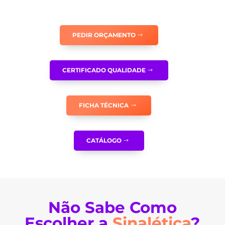
À
DIREITA
-
PEDIR ORÇAMENTO
E0237
CERTIFICADO QUALIDADE
FICHA TÉCNICA
CATÁLOGO
Não Sabe Como
Escolher a
Sinalética
?