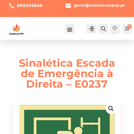

300305549

geral@extintorespvp.pt
0
Conta
Pesquisa
Ca
Fav
orit
os -
Sinalética Escada
de Emergência à
Direita – E0237