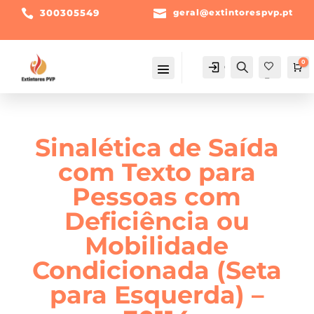

300305549

geral@extintorespvp.pt
0
Conta
Pesquisa
Ca
Fav
orit
os -
Sinalética de Saída
com Texto para
Pessoas com
Deficiência ou
Mobilidade
Condicionada (Seta
para Esquerda) –