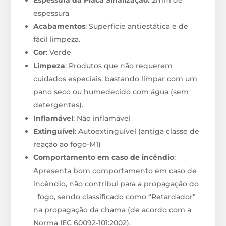
Espessura da Placa Sinalização:
2mm de
espessura
Acabamentos
: Superfície antiestática e de
fácil limpeza.
Cor
: Verde
Limpeza
: Produtos que não requerem
cuidados especiais, bastando limpar com um
pano seco ou humedecido com água (sem
detergentes).
Inflamável
: Não inflamável
Extinguível
: Autoextinguível (antiga classe de
reação ao fogo-M1)
Comportamento em caso de incêndio
:
Apresenta bom comportamento em caso de
incêndio, não contribui para a propagação do
fogo, sendo classificado como “Retardador”
na propagação da chama (de acordo com a
Norma IEC 60092-101:2002).