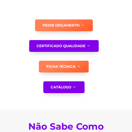
COM
TEXTO
PARA
PESSOAS
PEDIR ORÇAMENTO
COM
DEFICIÊNCIA
OU
CERTIFICADO QUALIDADE
MOBILIDADE
CONDICIONADA
(SETA
FICHA TÉCNICA
PARA
ESQUERDA)
-
CATÁLOGO
E0114
Não Sabe Como