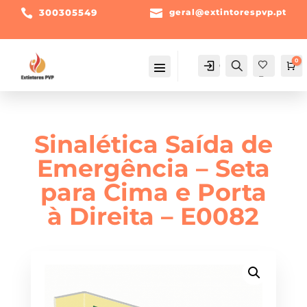

300305549

geral@extintorespvp.pt
0
Conta
Pesquisa
Ca
Fav
orit
os -
Sinalética Saída de
Emergência – Seta
para Cima e Porta
à Direita – E0082