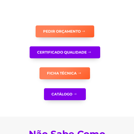
EMERGÊNCIA
–
SETA
PARA
PEDIR ORÇAMENTO
CIMA
E
PORTA
CERTIFICADO QUALIDADE
À
DIREITA
-
FICHA TÉCNICA
E0082
CATÁLOGO