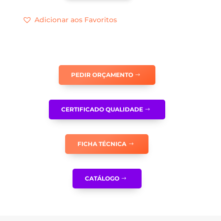
AGENTE
Adicionar aos Favoritos
EXTINTOR
ESPUMA
COM
Nº
-
PEDIR ORÇAMENTO
I0184
CERTIFICADO QUALIDADE
FICHA TÉCNICA
CATÁLOGO