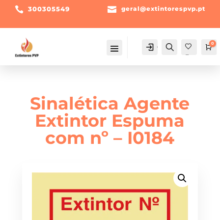

300305549

geral@extintorespvp.pt
0
Conta
Pesquisa
Ca
Fav
orit
os -
Sinalética Agente
Extintor Espuma
com nº – I0184