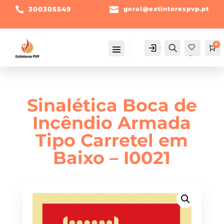

300305549

geral@extintorespvp.pt
0
Conta
Pesquisa
Ca
Fav
orit
os -
Sinalética Boca de
Incêndio Armada
Tipo Carretel em
Baixo – I0021