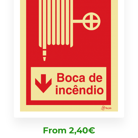
From
2,40
€