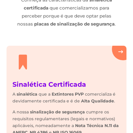
certificada
que comercializamos para
perceber porque é que deve optar pelas
nossas
placas de sinalização de segurança
.
Sinalética Certificada
A
sinalética
que a
Extintores PVP
comercializa é
devidamente certificada e é de
Alta Qualidade
.
A nossa
sinalização de segurança
cumpre os
requisitos regulamentares (legais e normativos)
aplicáveis, nomeadamente a
Nota Técnica N.11 da
ANEPC
,
NP 4386
e
NP ISO 16069
.