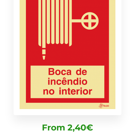
From
2,40
€