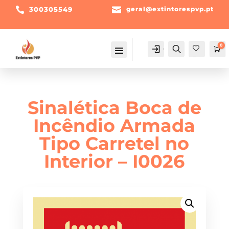

300305549

geral@extintorespvp.pt
0
Conta
Pesquisa
Ca
Fav
orit
os -
Sinalética Boca de
Incêndio Armada
Tipo Carretel no
Interior – I0026