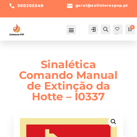

300305549

geral@extintorespvp.pt
0
Conta
Pesquisa
Ca
Fav
orit
os -
Sinalética
Comando Manual
de Extinção da
Hotte – I0337