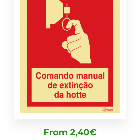
From
2,40
€