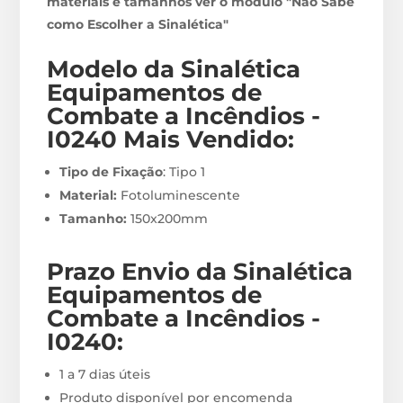
materiais e tamanhos ver o modulo "Não Sabe
como Escolher a Sinalética"
Modelo da Sinalética
Equipamentos de
Combate a Incêndios -
I0240
M
ais Vendido:
Tipo de Fixação
: Tipo 1
Material:
Fotoluminescente
Tamanho:
150x200mm
Prazo Envio
da Sinalética
Equipamentos de
Combate a Incêndios -
I0240
:
1 a 7 dias úteis
Produto disponível por encomenda