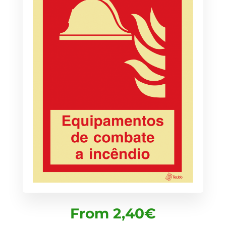
From
2,40
€