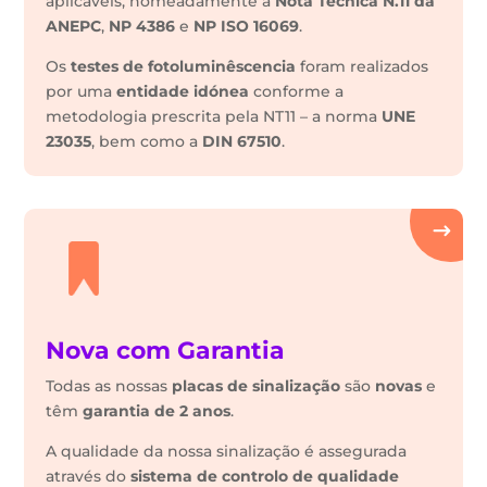
aplicáveis, nomeadamente a
Nota Técnica N.11 da
ANEPC
,
NP 4386
e
NP ISO 16069
.
Os
testes de fotoluminêscencia
foram realizados
por uma
entidade idónea
conforme a
metodologia prescrita pela NT11 – a norma
UNE
23035
, bem como a
DIN 67510
.
Nova com Garantia
Todas as nossas
placas de sinalização
são
novas
e
têm
garantia de 2 anos
.
A qualidade da nossa sinalização é assegurada
através do
sistema de controlo de qualidade