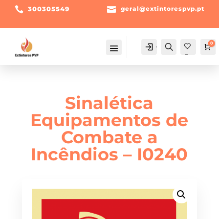

300305549

geral@extintorespvp.pt
0
Conta
Pesquisa
Ca
Fav
orit
os -
Sinalética
Equipamentos de
Combate a
Incêndios – I0240