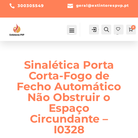

300305549

geral@extintorespvp.pt
0
Conta
Pesquisa
Ca
Fav
orit
os -
Sinalética Porta
Corta-Fogo de
Fecho Automático
Não Obstruir o
Espaço
Circundante –
I0328