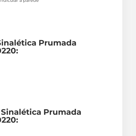
endicular à parede
Sinalética Prumada
0220
:
 Sinalética Prumada
0220
: