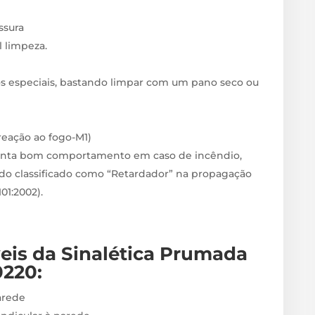
sura
il limpeza.
s especiais, bastando limpar com um pano seco ou
 reação ao fogo-M1)
enta bom comportamento em caso de incêndio,
do classificado como “Retardador” na propagação
1:2002).
veis
da Sinalética Prumada
0220
:
arede