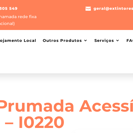
305 549

geral@extintore
hamada rede fixa
cional)
lojamento Local
Outros Produtos
Serviços
FA
 Prumada Acessí
– I0220