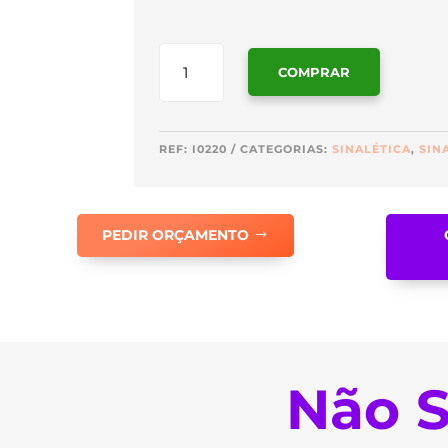
QUANTIDADE
COMPRAR
DE
SINALÉTICA
PRUMADA
ACESSÍVEL
REF:
I0220
CATEGORIAS:
SINALÉTICA
,
SIN
A
BOMBEIROS
-
PEDIR ORÇAMENTO
I0220
Não S