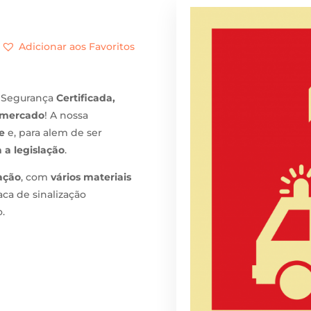
Adicionar aos Favoritos
 Segurança
Certificada,
 mercado
! A nossa
e
e, para alem de ser
 a legislação
.
xação
, com
vários materiais
aca de sinalização
.