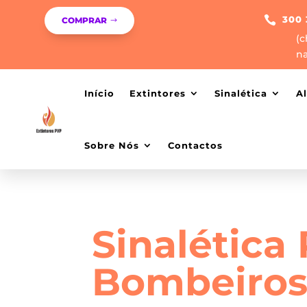

300 
COMPRAR
(c
na
Início
Extintores
Sinalética
A
Sobre Nós
Contactos
Sinalética
Bombeiros 