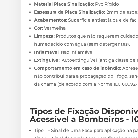
Material Placa Sinalização
: Pvc Rígido
Espessura da Placa Sinalização:
2mm de espes
Acabamentos
: Superfície antiestática e de fác
Cor
: Vermelha
Limpeza
: Produtos que não requerem cuidado
humedecido com água (sem detergentes).
Inflamável
: Não inflamável
Extinguível
: Autoextinguível (antiga classe de
Comportamento em caso de incêndio
: Apres
não contribui para a propagação do fogo, sen
da chama (de acordo com a Norma IEC 60092-10
Tipos de Fixação
Disponí
Acessível a Bombeiros - I
Tipo 1 – Sinal de Uma Face para aplicação na p