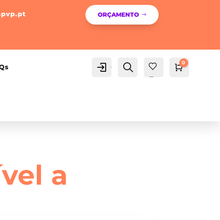
spvp.pt
ORÇAMENTO
0
Conta
Pesquisa
Qs
Carrinho
0,00
€
Fav
orit
os -
vel a