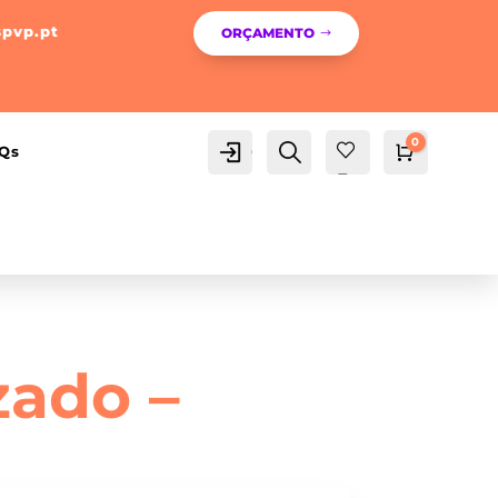
spvp.pt
ORÇAMENTO
0
Conta
Pesquisa
Qs
Carrinho
0,00
€
Fav
orit
os -
zado –