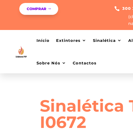

300 
COMPRAR
(c
na
Início
Extintores
Sinalética
A
Sobre Nós
Contactos
Sinalética
I0672