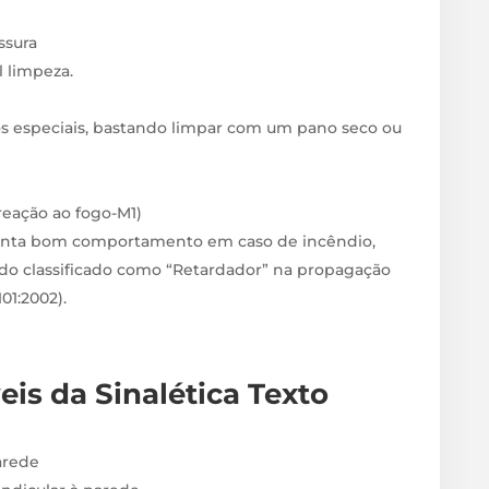
sura
il limpeza.
s especiais, bastando limpar com um pano seco ou
 reação ao fogo-M1)
enta bom comportamento em caso de incêndio,
do classificado como “Retardador” na propagação
1:2002).
veis
da Sinalética Texto
arede