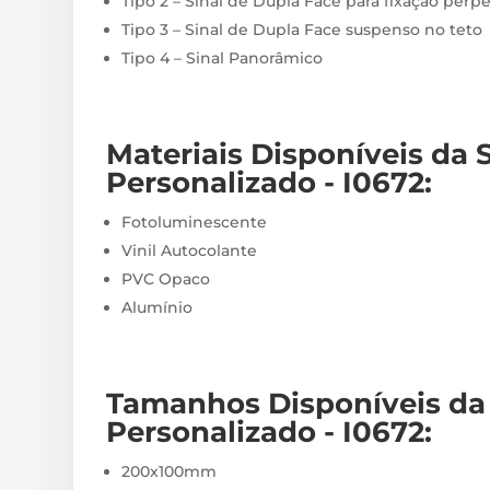
Tipo 2 – Sinal de Dupla Face para fixação perp
Tipo 3 – Sinal de Dupla Face suspenso no teto
Tipo 4 – Sinal Panorâmico
Materiais
Disponíveis
da S
Personalizado - I0672
:
Fotoluminescente
Vinil Autocolante
PVC Opaco
Alumínio
Tamanhos Disponíveis da 
Personalizado - I0672
:
200x100mm