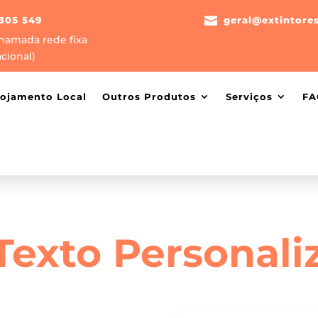
305 549

geral@extintore
hamada rede fixa
cional)
lojamento Local
Outros Produtos
Serviços
FA
 Texto Personali