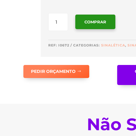
QUANTIDADE
COMPRAR
DE
SINALÉTICA
TEXTO
PERSONALIZADO
REF:
I0672
CATEGORIAS:
SINALÉTICA
,
SIN
-
I0672
PEDIR ORÇAMENTO
Não S