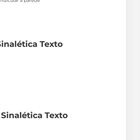
endicular à parede
inalética Texto
Sinalética Texto