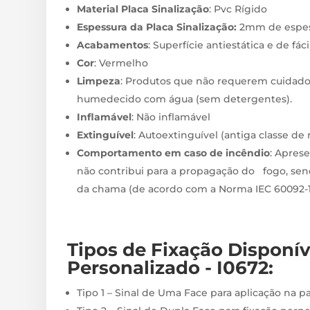
Material Placa Sinalização
: Pvc Rígido
Espessura da Placa Sinalização:
2mm de espes
Acabamentos
: Superfície antiestática e de fác
Cor
: Vermelho
Limpeza
: Produtos que não requerem cuidado
humedecido com água (sem detergentes).
Inflamável
: Não inflamável
Extinguível
: Autoextinguível (antiga classe de
Comportamento em caso de incêndio
: Apres
não contribui para a propagação do fogo, sen
da chama (de acordo com a Norma IEC 60092-10
Tipos de Fixação
Disponí
Personalizado - I0672
:
Tipo 1 – Sinal de Uma Face para aplicação na p