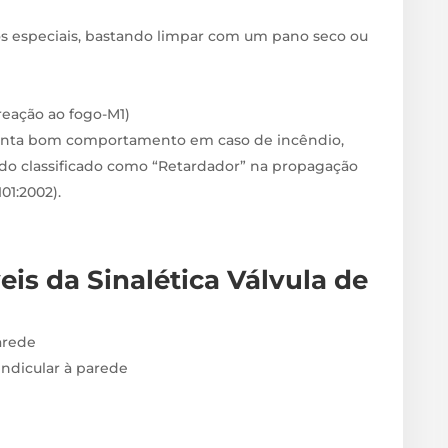
s especiais, bastando limpar com um pano seco ou
 reação ao fogo-M1)
enta bom comportamento em caso de incêndio,
do classificado como “Retardador” na propagação
1:2002).
veis
da Sinalética Válvula de
arede
endicular à parede