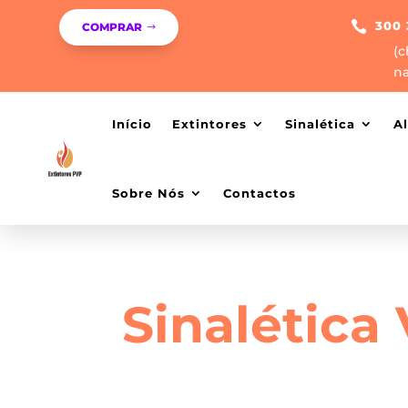

300 
COMPRAR
(c
na
Início
Extintores
Sinalética
A
Sobre Nós
Contactos
Sinalética 