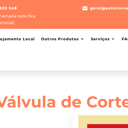
305 549

geral@extintore
hamada rede fixa
cional)
lojamento Local
Outros Produtos
Serviços
FA
Válvula de Corte