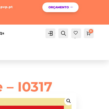
spvp.pt
ORÇAMENTO
0
Conta
Pesquisa
Qs
Carrinho
0,00
€
Fav
orit
os -
 – I0317