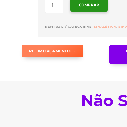
COMPRAR
DE
SINALÉTICA
VÁLVULA
DE
REF:
I0317
CATEGORIAS:
SINALÉTICA
,
SIN
CORTE
-
I0317
PEDIR ORÇAMENTO
Não S