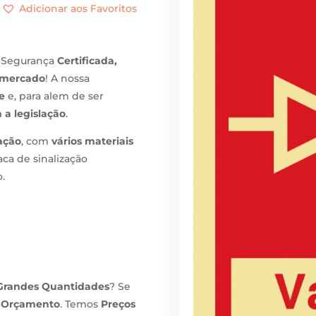
Adicionar aos Favoritos
 Segurança
Certificada,
 mercado
! A nossa
e
e, para alem de ser
 a legislação
.
xação
, com
vários materiais
aca de sinalização
.
Grandes Quantidades
? Se
m
Orçamento
. Temos
Preços