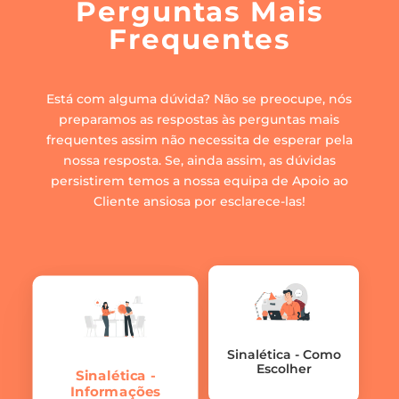
Perguntas Mais
Frequentes
Está com alguma dúvida? Não se preocupe, nós
preparamos as respostas às perguntas mais
frequentes assim não necessita de esperar pela
nossa resposta. Se, ainda assim, as dúvidas
persistirem temos a nossa equipa de Apoio ao
Cliente ansiosa por esclarece-las!
Sinalética - Como
Escolher
Sinalética -
Informações