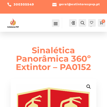

300305549

geral@extintorespvp.pt
0
Conta
Pesquisa
Ca
Fav
orit
os -
Sinalética
Panorâmica 360º
Extintor – PA0152