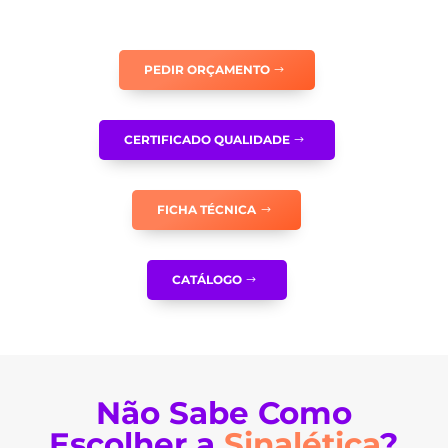
-
PA0152
PEDIR ORÇAMENTO
CERTIFICADO QUALIDADE
FICHA TÉCNICA
CATÁLOGO
Não Sabe Como
Escolher a
Sinalética
?