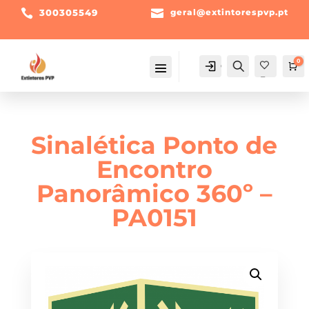

300305549

geral@extintorespvp.pt
0
Conta
Pesquisa
Ca
Fav
orit
os -
Sinalética Ponto de
Encontro
Panorâmico 360º –
PA0151