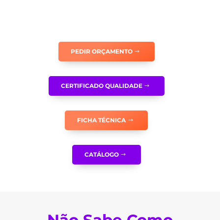
ENCONTRO
PANORÂMICO
360º
-
PEDIR ORÇAMENTO
PA0151
CERTIFICADO QUALIDADE
FICHA TÉCNICA
CATÁLOGO