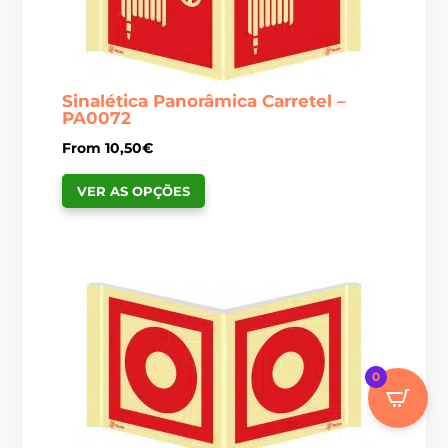
Sinalética Panorâmica Carretel –
PA0072
From
10,50
€
This
VER AS OPÇÕES
product
has
multiple
variants.
The
options
may
0
be
chosen
on