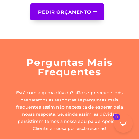
PEDIR ORÇAMENTO
Perguntas Mais
Frequentes
Está com alguma dúvida? Não se preocupe, nós
preparamos as respostas às perguntas mais
frequentes assim não necessita de esperar pela
nossa resposta. Se, ainda assim, as dúvidas
0
persistirem temos a nossa equipa de Apoio ao
Cliente ansiosa por esclarece-las!