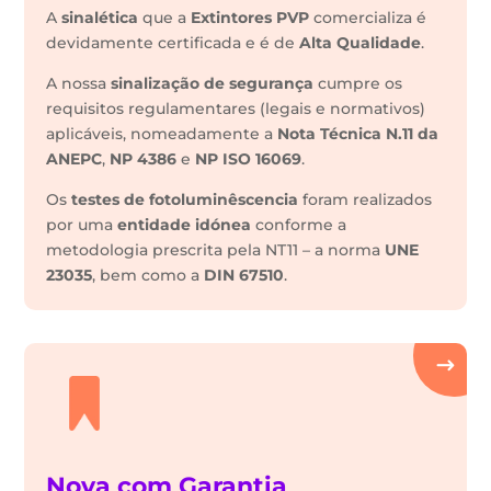
A
sinalética
que a
Extintores PVP
comercializa é
devidamente certificada e é de
Alta Qualidade
.
A nossa
sinalização de segurança
cumpre os
requisitos regulamentares (legais e normativos)
aplicáveis, nomeadamente a
Nota Técnica N.11 da
ANEPC
,
NP 4386
e
NP ISO 16069
.
Os
testes de fotoluminêscencia
foram realizados
por uma
entidade idónea
conforme a
metodologia prescrita pela NT11 – a norma
UNE
23035
, bem como a
DIN 67510
.
Nova com Garantia