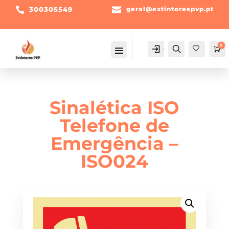

300305549

geral@extintorespvp.pt
0
Conta
Pesquisa
Ca
Fav
orit
os -
Sinalética ISO
Telefone de
Emergência –
ISO024