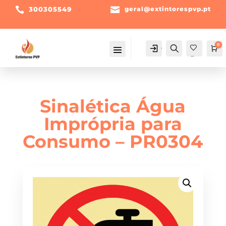

300305549

geral@extintorespvp.pt
0
Conta
Pesquisa
Ca
Fav
orit
os -
Sinalética Água
Imprópria para
Consumo – PR0304