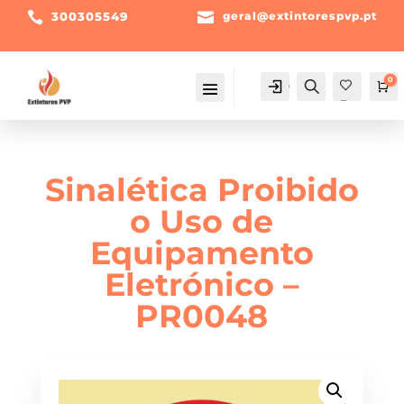

300305549

geral@extintorespvp.pt
0
Conta
Pesquisa
Ca
Fav
orit
os -
Sinalética Proibido
o Uso de
Equipamento
Eletrónico –
PR0048