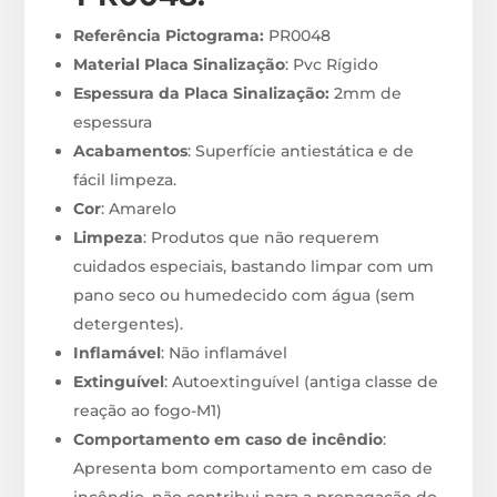
Referência Pictograma:
PR0048
Material Placa Sinalização
: Pvc Rígido
Espessura da Placa Sinalização:
2mm de
espessura
Acabamentos
: Superfície antiestática e de
fácil limpeza.
Cor
: Amarelo
Limpeza
: Produtos que não requerem
cuidados especiais, bastando limpar com um
pano seco ou humedecido com água (sem
detergentes).
Inflamável
: Não inflamável
Extinguível
: Autoextinguível (antiga classe de
reação ao fogo-M1)
Comportamento em caso de incêndio
:
Apresenta bom comportamento em caso de
incêndio, não contribui para a propagação do