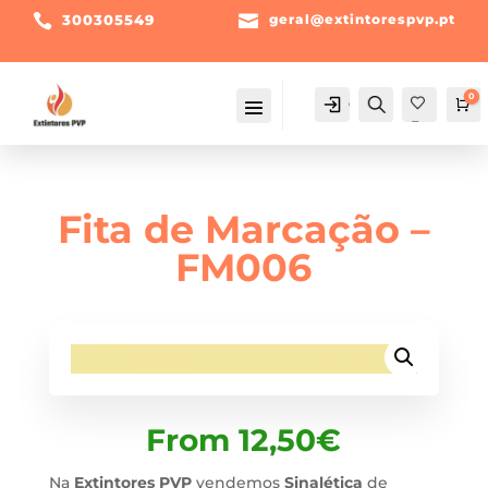

300305549

geral@extintorespvp.pt
0
Conta
Pesquisa
Ca
Fav
orit
os -
Fita de Marcação –
FM006
From
12,50
€
Na
Extintores PVP
vendemos
Sinalética
de