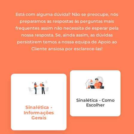
Está com alguma dúvida? Não se preocupe, nós
preparamos as respostas às perguntas mais
frequentes assim não necessita de esperar pela
nossa resposta. Se, ainda assim, as dúvidas
persistirem temos a nossa equipa de Apoio ao
Cliente ansiosa por esclarece-las!
Sinalética - Como
Escolher
Sinalética -
Informações
Gerais