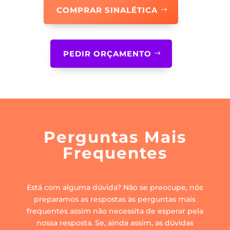
COMPRAR SINALÉTICA
PEDIR ORÇAMENTO
Perguntas Mais
Frequentes
Está com alguma dúvida? Não se preocupe, nós
preparamos as respostas às perguntas mais
frequentes assim não necessita de esperar pela
nossa resposta. Se, ainda assim, as dúvidas