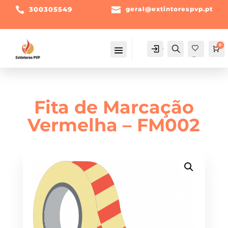

300305549

geral@extintorespvp.pt
0
Conta
Pesquisa
Ca
Fav
orit
os -
Fita de Marcação
Vermelha – FM002