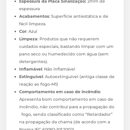
Espessura da Placa Sinalização:
2mm de
espessura
Acabamentos
: Superfície antiestática e de
fácil limpeza.
Cor
: Azul
Limpeza
: Produtos que não requerem
cuidados especiais, bastando limpar com um
pano seco ou humedecido com água (sem
detergentes).
Inflamável
: Não inflamável
Extinguível
: Autoextinguível (antiga classe de
reação ao fogo-M1)
Comportamento em caso de incêndio
:
Apresenta bom comportamento em caso de
incêndio, não contribui para a propagação do
fogo, sendo classificado como “Retardador”
na propagação da chama (de acordo com a
Norma IEC 60092-101:2002).