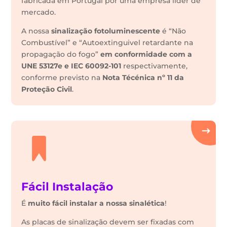
fabricada em Portugal por uma empresa lider de
mercado.
A nossa
sinalização fotoluminescente
é “Não
Combustível” e “Autoextinguivel retardante na
propagação do fogo”
em conformidade com a
UNE 53127e e IEC 60092-101
respectivamente,
conforme previsto na
Nota Técénica nº 11 da
Proteção Civil
.
Fácil Instalação
É
muito fácil instalar a nossa sinalética
!
As placas de sinalização devem ser fixadas com