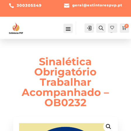

300305549

geral@extintorespvp.pt
0
Conta
Pesquisa
Ca
Fav
orit
os -
Sinalética
Obrigatório
Trabalhar
Acompanhado –
OB0232